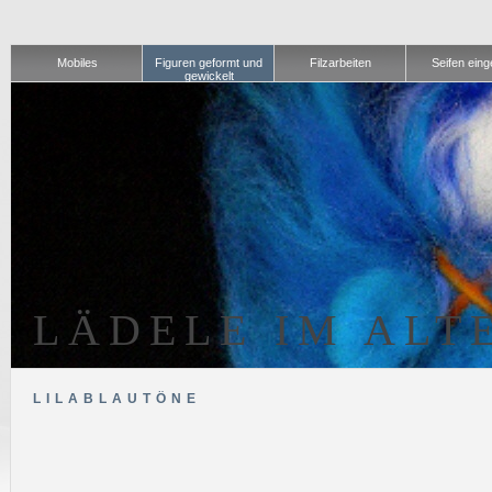
Mobiles
Figuren geformt und
Filzarbeiten
Seifen einge
gewickelt
LÄDELE IM ALT
LILABLAUTÖNE