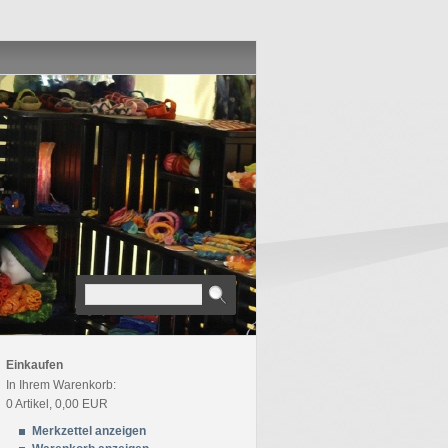
Einkaufen
In Ihrem Warenkorb:
0
Artikel,
0,00
EUR
Merkzettel anzeigen